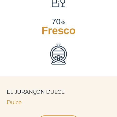
70
%
Fresco
EL JURANÇON DULCE
Dulce