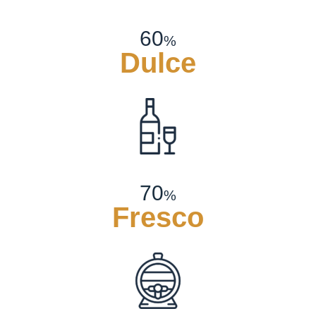
60
%
Dulce
70
%
Fresco