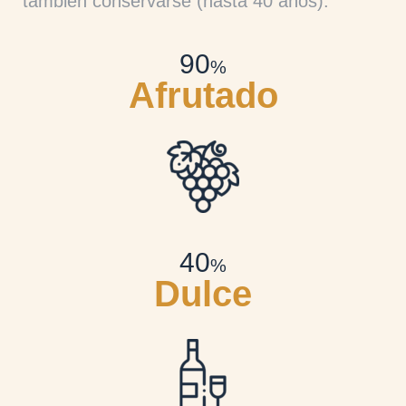
también conservarse (hasta 40 años).
90
%
Afrutado
40
%
Dulce