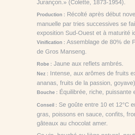
Jurançon.» (Colette, 1873-1954).
Récolté après début novem
Production :
manuelle par tries successives se fai
exposition Sud-Ouest et à maturité i
Assemblage de 80% de P
Vinification :
de Gros Manseng.
Jaune aux reflets ambrés.
Robe :
Intense, aux arômes de fruits ex
Nez :
ananas, fruits de la passion, goyave)
Équilibrée, riche, puissante 
Bouche :
Se goûte entre 10 et 12°C en 
Conseil :
gras, poissons en sauce, confits, fr
gâteaux au chocolat amer.