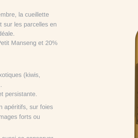
bre, la cueillette
t sur les parcelles en
déale.
etit Manseng et 20%
otiques (kiwis,
.
et persistante.
apéritifs, sur foies
omages forts ou