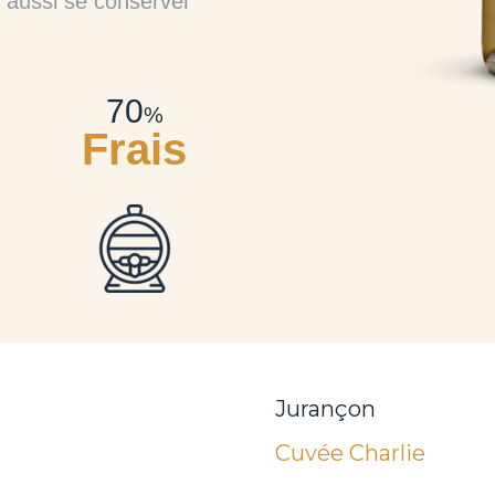
t aussi se conserver
70
%
Frais
Jurançon
Cuvée Charlie