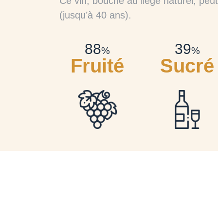
Ce vin, bouché au liège naturel, peu
(jusqu’à 40 ans).
90
40
%
%
Fruité
Sucré