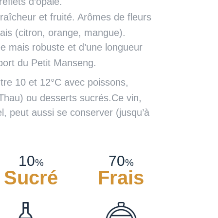
eflets d’opale.
raîcheur et fruité. Arômes de fleurs
rais (citron, orange, mangue).
ée mais robuste et d’une longueur
port du Petit Manseng.
tre 10 et 12°C avec poissons,
 Thau) ou desserts sucrés.Ce vin,
l, peut aussi se conserver (jusqu’à
10
70
%
%
Sucré
Frais