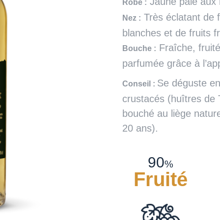
Jaune pâle aux r
Robe :
Très éclatant de f
Nez :
blanches et de fruits f
Fraîche, fruit
Bouche :
parfumée grâce à l’ap
Se déguste en
Conseil :
crustacés (huîtres de
bouché au liège nature
20 ans).
90
%
Fruité