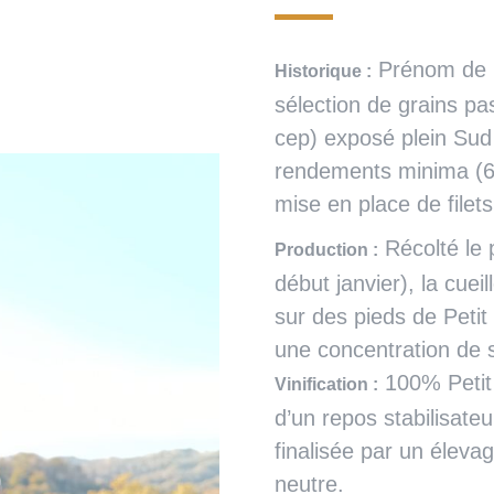
Prénom de la 
Historique :
sélection de grains pas
cep) exposé plein Sud
rendements minima (6 h
mise en place de filets
Récolté le 
Production :
début janvier), la cuei
sur des pieds de Peti
une concentration de s
100% Petit
Vinification :
d’un repos stabilisate
finalisée par un élev
neutre.