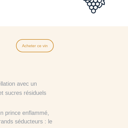
Acheter ce vin
llation avec un
 et sucres résiduels
’un prince enflammé,
rands séducteurs : le