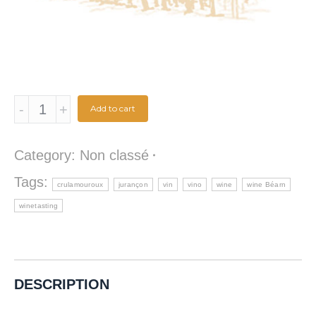
Jurançon
Add to cart
Doux
2014
Category:
Non classé
quantity
Tags:
crulamouroux
jurançon
vin
vino
wine
wine Béarn
winetasting
DESCRIPTION